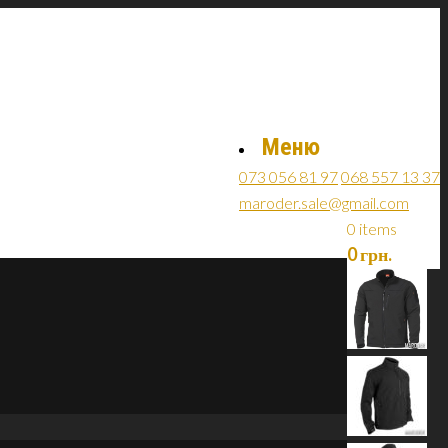
Меню
073 056 81 97
068 557 13 37
maroder.sale@gmail.com
0 items
0
грн.