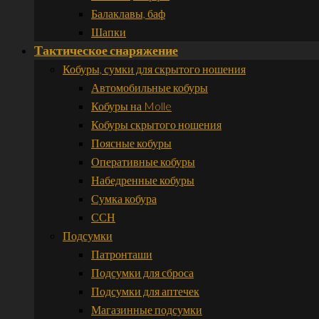
Балаклавы, баф
Шапки
Тактическое снаряжение
Кобуры, сумки для скрытого ношения
Автомобильные кобуры
Кобуры на Molle
Кобуры скрытого ношения
Поясные кобуры
Оперативные кобуры
Набедренные кобуры
Сумка кобура
ССН
Подсумки
Патронташи
Подсумки для сброса
Подсумки для аптечек
Магазинные подсумки