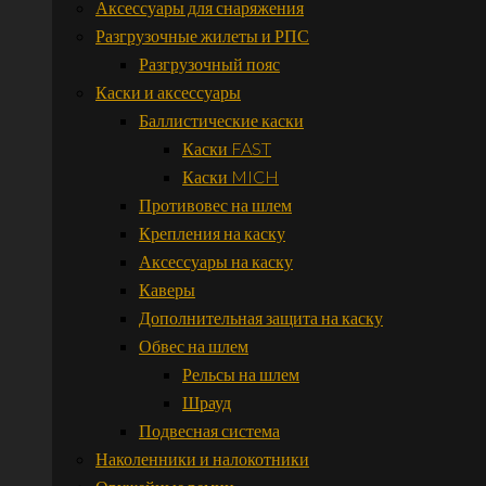
Аксессуары для снаряжения
Разгрузочные жилеты и РПС
Разгрузочный пояс
Каски и аксессуары
Баллистические каски
Каски FAST
Каски MICH
Противовес на шлем
Крепления на каску
Аксессуары на каску
Каверы
Дополнительная защита на каску
Обвес на шлем
Рельсы на шлем
Шрауд
Подвесная система
Наколенники и налокотники