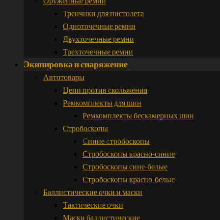
Оружейные ремни
Тренчики для пистолета
Одноточечные ремни
Двухточечные ремни
Трехточечные ремни
Экипировка и снаряжение
Автотовары
Цепи против скольжения
Ремкомплекты для шин
Ремкомплекты бескамерных шин
Стробоскопы
Cиние cтробоскопы
Стробоскопы красно-синие
Стробоскопы сине-белые
Стробоскопы красно-белые
Баллистические очки и маски
Тактические очки
Маски баллистические