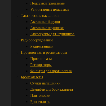
Подсумки гранатные
Утилитарные подсумки
Тактические наушники
Активные беруши
Активные наушники
Аксессуары для наушников
Радиооборудование
Радиостанции
Противогазы и респираторы
Противогазы
Респираторы
Фильтры для противогаза
Бронежилеты
Сумки напашники
Демпфер для бронежилета
Плитоноски
Бронеплиты