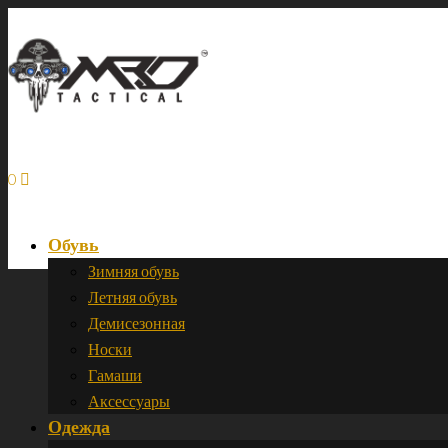
0
Обувь
Зимняя обувь
Летняя обувь
Демисезонная
Носки
Гамаши
Аксессуары
Одежда