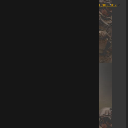
ношения
>