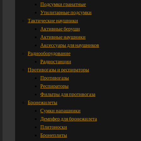
Подсумки гранатные
Утилитарные подсумки
Тактические наушники
Активные беруши
Активные наушники
Аксессуары для наушников
Радиооборудование
Радиостанции
Противогазы и респираторы
Противогазы
Респираторы
Фильтры для противогаза
Бронежилеты
Сумки напашники
Демпфер для бронежилета
Плитоноски
Бронеплиты