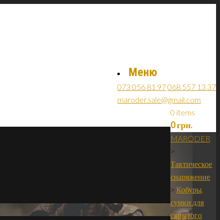
Меню
073 056 81 97
068 557 13 37
maroder.sale@gmail.com
0 items
0
грн.
MARODER
>
Тактическое
снаряжение
>
Кобуры,
сумки для
скрытого