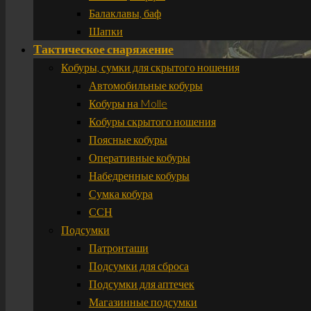
Балаклавы, баф
Шапки
Тактическое снаряжение
Кобуры, сумки для скрытого ношения
Автомобильные кобуры
Кобуры на Molle
Кобуры скрытого ношения
Поясные кобуры
Оперативные кобуры
Набедренные кобуры
Сумка кобура
ССН
Подсумки
Патронташи
Подсумки для сброса
Подсумки для аптечек
Магазинные подсумки