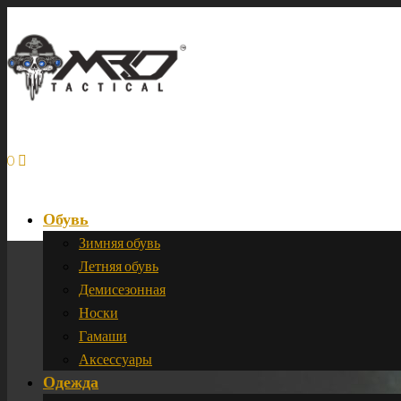
0
Обувь
Зимняя обувь
Летняя обувь
Демисезонная
Носки
Гамаши
Аксессуары
Одежда