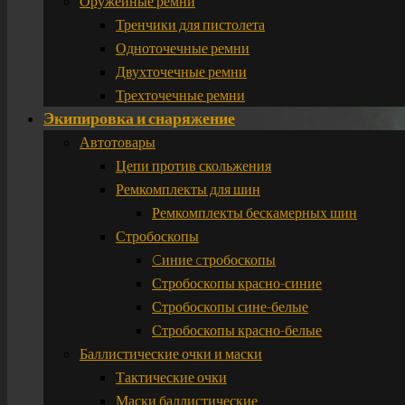
Оружейные ремни
Тренчики для пистолета
Одноточечные ремни
Двухточечные ремни
Трехточечные ремни
Экипировка и снаряжение
Автотовары
Цепи против скольжения
Ремкомплекты для шин
Ремкомплекты бескамерных шин
Стробоскопы
Cиние cтробоскопы
Стробоскопы красно-синие
Стробоскопы сине-белые
Стробоскопы красно-белые
Баллистические очки и маски
Тактические очки
Маски баллистические