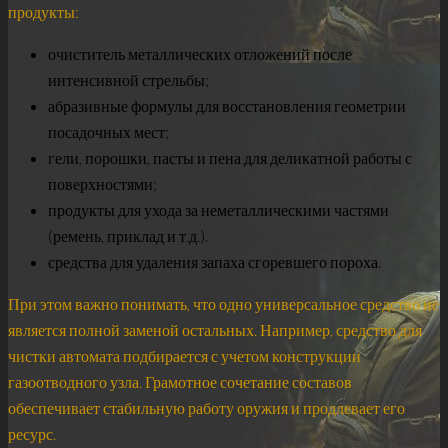
продукты:
очиститель металлических отложений после
интенсивной стрельбы;
абразивные формулы для восстановления геометрии
посадочных мест;
гели, порошки, пасты и пена для деликатной работы с
поверхностями;
продукты для ухода за неметаллическими частями
(ремень, приклад и т.д.).
средства для удаления запаха сгоревшего пороха.
При этом важно понимать, что одно универсальное средство не
является полной заменой остальных. Например, средство для
чистки автомата подбирается с учетом конструкции
газоотводного узла. Грамотное сочетание составов
обеспечивает стабильную работу оружия и продлевает его
ресурс.