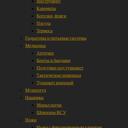
Инструмент
Карематы
Котелки, фляги
Посуда
Термоса
Гидраторы и питьевые системы
Медицина
Аптечки
Бинты и бандажи
Подсумки под турникет
Тактические ножницы
Турникет военный
Мультитул
Нашивки
Морал патчи
Шевроны ВСУ
Ножи
Ножи с фиксированным клинком