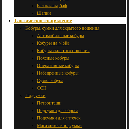
Балаклавы, баф
Шапки
Тактическое снаряжение
Кобуры, сумки для скрытого ношения
Автомобильные кобуры
Кобуры на Molle
Кобуры скрытого ношения
Поясные кобуры
Оперативные кобуры
Набедренные кобуры
Сумка кобура
ССН
Подсумки
Патронташи
Подсумки для сброса
Подсумки для аптечек
Магазинные подсумки