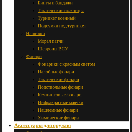
Бинты и бандажи
Тактические ножницы
Турникет военный
Подсумки под турникет
Нашивки
Морал патчи
Шевроны ВСУ
Фонари
Фонарики с красным светом
Налобные фонари
Тактические фонари
Подствольные фонари
Кемпинговые фонари
Инфракрасные маячки
Нашлемные фонари
Химические фонари
Аксессуары для оружия