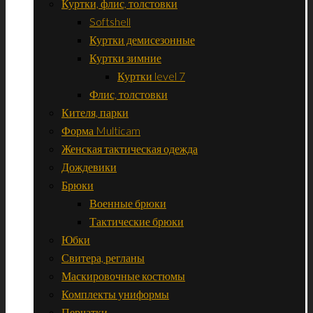
Куртки, флис, толстовки
Softshell
Куртки демисезонные
Куртки зимние
Куртки level 7
Флис, толстовки
Кителя, парки
Форма Multicam
Женская тактическая одежда
Дождевики
Брюки
Военные брюки
Тактические брюки
Юбки
Свитера, регланы
Маскировочные костюмы
Комплекты униформы
Перчатки