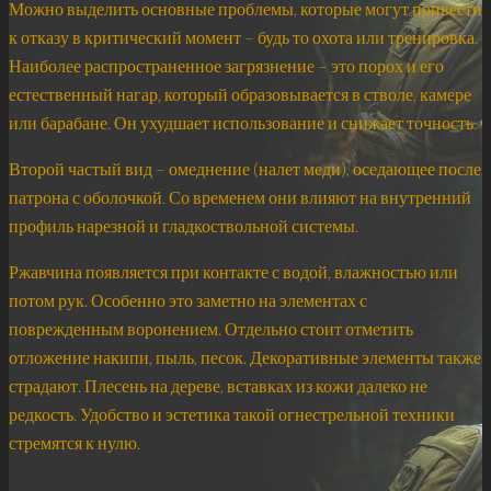
Можно выделить основные проблемы, которые могут привести
к отказу в критический момент – будь то охота или тренировка.
Наиболее распространенное загрязнение – это порох и его
естественный нагар, который образовывается в стволе, камере
или барабане. Он ухудшает использование и снижает точность.
Второй частый вид – омеднение (налет меди), оседающее после
патрона с оболочкой. Со временем они влияют на внутренний
профиль нарезной и гладкоствольной системы.
Ржавчина появляется при контакте с водой, влажностью или
потом рук. Особенно это заметно на элементах с
поврежденным воронением. Отдельно стоит отметить
отложение накипи, пыль, песок. Декоративные элементы также
страдают. Плесень на дереве, вставках из кожи далеко не
редкость. Удобство и эстетика такой огнестрельной техники
стремятся к нулю.