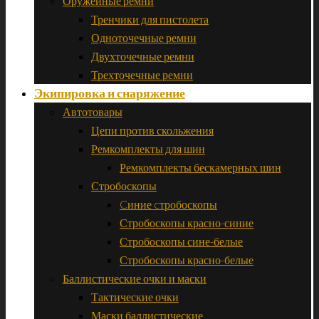
Оружейные ремни
Тренчики для пистолета
Одноточечные ремни
Двухточечные ремни
Трехточечные ремни
Экипировка и снаряжение
Автотовары
Цепи против скольжения
Ремкомплекты для шин
Ремкомплекты бескамерных шин
Стробоскопы
Cиние cтробоскопы
Стробоскопы красно-синие
Стробоскопы сине-белые
Стробоскопы красно-белые
Баллистические очки и маски
Тактические очки
Маски баллистические