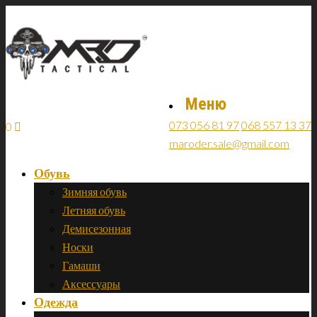
Меню
073 056 81 97
068 557 13 37
0
maroder.sale@gmail.com
Обувь
Зимняя обувь
Летняя обувь
Демисезонная
Носки
Гамаши
Аксессуары
Одежда