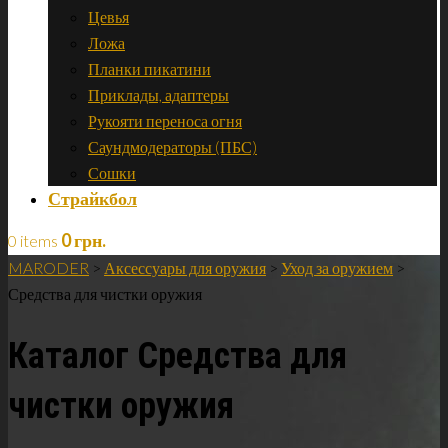
Цевья
Ложа
Планки пикатини
Приклады, адаптеры
Рукояти переноса огня
Саундмодераторы (ПБС)
Сошки
Страйкбол
0
грн.
0 items
MARODER
>
Аксессуары для оружия
>
Уход за оружием
>
Средства для чистки оружия
Каталог Средства для
чистки оружия