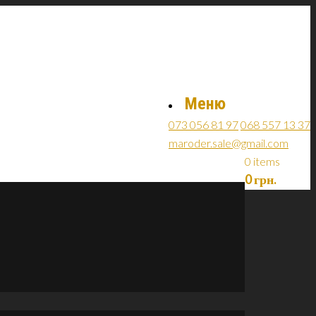
Меню
073 056 81 97
068 557 13 37
maroder.sale@gmail.com
0 items
0
грн.