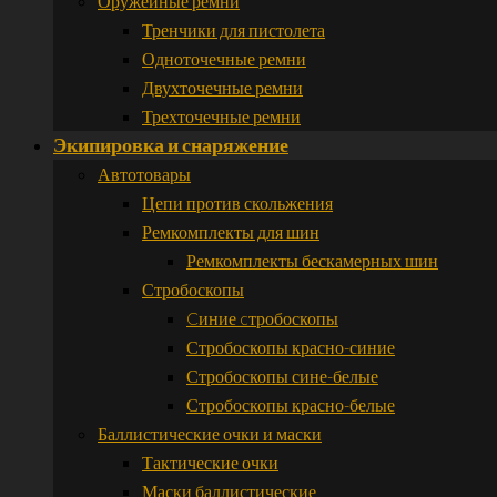
Оружейные ремни
Тренчики для пистолета
Одноточечные ремни
Двухточечные ремни
Трехточечные ремни
Экипировка и снаряжение
Автотовары
Цепи против скольжения
Ремкомплекты для шин
Ремкомплекты бескамерных шин
Стробоскопы
Cиние cтробоскопы
Стробоскопы красно-синие
Стробоскопы сине-белые
Стробоскопы красно-белые
Баллистические очки и маски
Тактические очки
Маски баллистические