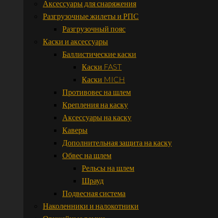
Аксессуары для снаряжения
Разгрузочные жилеты и РПС
Разгрузочный пояс
Каски и аксессуары
Баллистические каски
Каски FAST
Каски MICH
Противовес на шлем
Крепления на каску
Аксессуары на каску
Каверы
Дополнительная защита на каску
Обвес на шлем
Рельсы на шлем
Шрауд
Подвесная система
Наколенники и налокотники