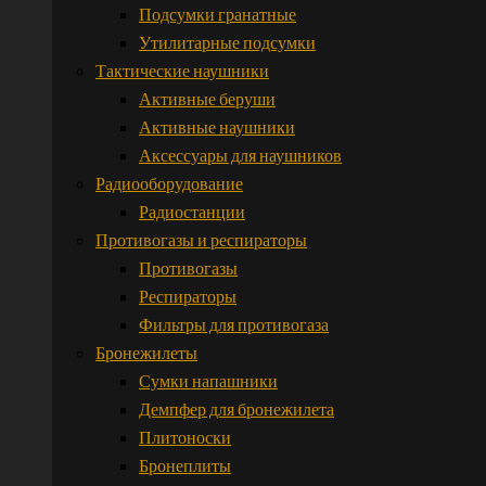
Подсумки гранатные
Утилитарные подсумки
Тактические наушники
Активные беруши
Активные наушники
Аксессуары для наушников
Радиооборудование
Радиостанции
Противогазы и респираторы
Противогазы
Респираторы
Фильтры для противогаза
Бронежилеты
Сумки напашники
Демпфер для бронежилета
Плитоноски
Бронеплиты