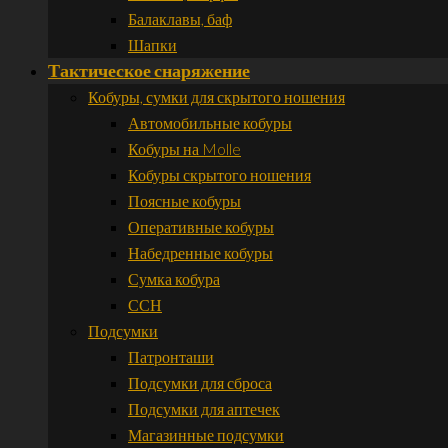
Балаклавы, баф
Шапки
Тактическое снаряжение
Кобуры, сумки для скрытого ношения
Автомобильные кобуры
Кобуры на Molle
Кобуры скрытого ношения
Поясные кобуры
Оперативные кобуры
Набедренные кобуры
Сумка кобура
ССН
Подсумки
Патронташи
Подсумки для сброса
Подсумки для аптечек
Магазинные подсумки