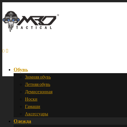
0
Обувь
Зимняя обувь
Летняя обувь
Демисезонная
Носки
Гамаши
Аксессуары
Одежда