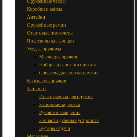
Оружейные чехлы
Коробки и кейсы
Антабки
Оружейные ремни
Стартовые пистолеты
Подствольные фонари
Уход за оружием
Масло для оружия
Наборы для чистки оружия
Средства для чистки оружия
Краска для оружия
Запчасти
Инструменты для оружия
Затворная задержка
Рукоятки взведения
Запчасти дульных устройств
Буферы отдачи
Магазины