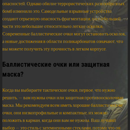
опасностей. Однако обилие террористических разнообразных
бомб изменило это. Самодельные взрывные устройства
создают серьезную опасность фрагментации, но по большей
части это небольшие относительно легкие осколки.
Современные баллистические очки могут остановить осколок,
а новые достижения в области поликарбонатов означают, что
вы можете получить эту прочность в легком корпусе.
Баллистические очки или защитная
маска?
Когда вы выбираете тактические очки, первое, что нужно
решить, — вам нужны очки или защитная противоосколочная
маска. Мы рекомендуем всем иметь хорошие баллистические
очки, они низкопрофильные и компактные, их можно
положить в карман, когда они вам не нужны. Ваш лучший
выбор — это стиль с затемненными стеклами, потому что он