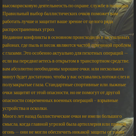
высокорисковую деятельнеость по охране, службе в полиции.
Правильный выбор баллистических очков поможет вам
работать лучше и защитит ваше зрение от целого ряда
распространенных угроз.
Недавние конфликты в основном происходили в засушливых
районах, где пыль и песок являются частой причиной проблем
с глазами. Это особенно актуально для пехотных операций —
если вы передвигаетесь в открытом в транспортном средстве,
вам абсолютно необходимы хорошие очки, или нескольких
минут будет достаточно, чтобы у вас оставались потоки слез и
полузакрытые глаза. Стандартные спортивные или лыжные
очки защитят от этой опасности, но не помогут от другой
опасности современных военных операций – взрывные
устройства и осколки.
Много лет назад баллистические очки не имели большого
смысла, когда главной угрозой была артиллерия или прямой
огонь — они не могли обеспечить никакой защиты от таких