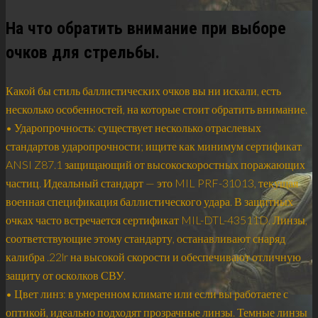
На что обратить внимание при выборе
очков для стрельбы.
Какой бы стиль баллистических очков вы ни искали, есть
несколько особенностей, на которые стоит обратить внимание.
• Ударопрочность: существует несколько отраслевых
стандартов ударопрочности; ищите как минимум сертификат
ANSI Z87.1 защищающий от высокоскоростных поражающих
частиц. Идеальный стандарт — это MIL PRF-31013, текущая
военная спецификация баллистического удара. В защитных
очках часто встречается сертификат MIL-DTL-43511D. Линзы,
соответствующие этому стандарту, останавливают снаряд
калибра .22lr на высокой скорости и обеспечивают отличную
защиту от осколков СВУ.
• Цвет линз: в умеренном климате или если вы работаете с
оптикой, идеально подходят прозрачные линзы. Темные линзы