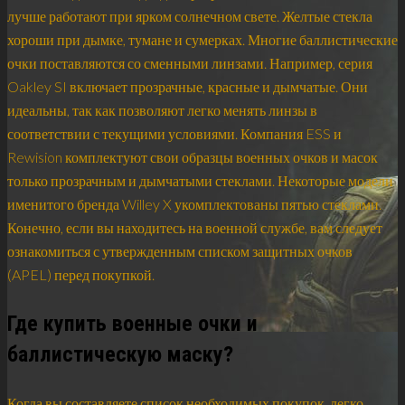
лучше работают при ярком солнечном свете. Желтые стекла
хороши при дымке, тумане и сумерках. Многие баллистические
очки поставляются со сменными линзами. Например, серия
Oakley SI включает прозрачные, красные и дымчатые. Они
идеальны, так как позволяют легко менять линзы в
соответствии с текущими условиями. Компания ESS и
Rewision комплектуют свои образцы военных очков и масок
только прозрачным и дымчатыми стеклами. Некоторые модели
именитого бренда Willey X укомплектованы пятью стеклами.
Конечно, если вы находитесь на военной службе, вам следует
ознакомиться с утвержденным списком защитных очков
(APEL) перед покупкой.
Где купить военные очки и
баллистическую маску?
Когда вы составляете список необходимых покупок, легко