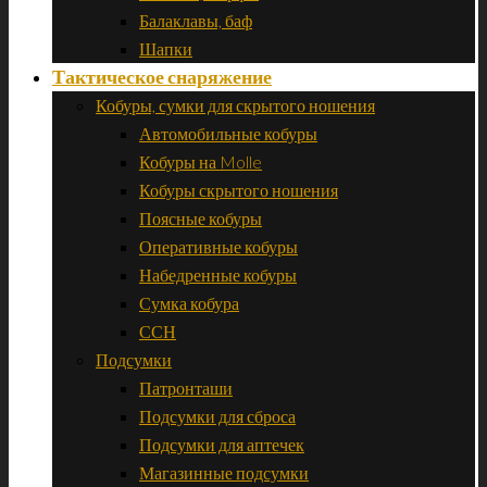
Балаклавы, баф
Шапки
Тактическое снаряжение
Кобуры, сумки для скрытого ношения
Автомобильные кобуры
Кобуры на Molle
Кобуры скрытого ношения
Поясные кобуры
Оперативные кобуры
Набедренные кобуры
Сумка кобура
ССН
Подсумки
Патронташи
Подсумки для сброса
Подсумки для аптечек
Магазинные подсумки