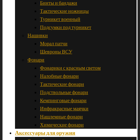
Бинты и бандажи
Тактические ножницы
Турникет военный
Подсумки под турникет
Нашивки
Морал патчи
Шевроны ВСУ
Фонари
Фонарики с красным светом
Налобные фонари
Тактические фонари
Подствольные фонари
Кемпинговые фонари
Инфракрасные маячки
Нашлемные фонари
Химические фонари
Аксессуары для оружия