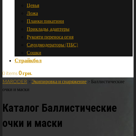
Цевья
Ложа
Планки пикатини
Приклады, адаптеры
Рукояти переноса огня
Саундмодераторы (ПБС)
Сошки
Страйкбол
0
грн.
0 items
MARODER
>
Экипировка и снаряжение
>
Баллистические
очки и маски
Каталог Баллистические
очки и маски