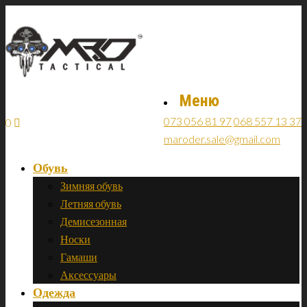
Меню
073 056 81 97
068 557 13 37
0
maroder.sale@gmail.com
Обувь
Зимняя обувь
Летняя обувь
Демисезонная
Носки
Гамаши
Аксессуары
Одежда