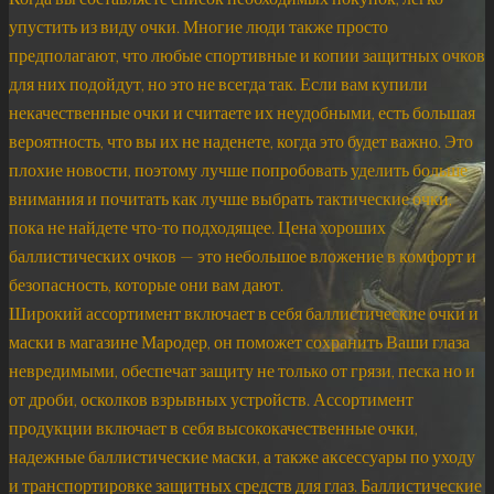
упустить из виду очки. Многие люди также просто
предполагают, что любые спортивные и копии защитных очков
для них подойдут, но это не всегда так. Если вам купили
некачественные очки и считаете их неудобными, есть большая
вероятность, что вы их не наденете, когда это будет важно. Это
плохие новости, поэтому лучше попробовать уделить больше
внимания и почитать как лучше выбрать тактические очки,
пока не найдете что-то подходящее. Цена хороших
баллистических очков — это небольшое вложение в комфорт и
безопасность, которые они вам дают.
Широкий ассортимент включает в себя баллистические очки и
маски в магазине Мародер, он поможет сохранить Ваши глаза
невредимыми, обеспечат защиту не только от грязи, песка но и
от дроби, осколков взрывных устройств. Ассортимент
продукции включает в себя высококачественные очки,
надежные баллистические маски, а также аксессуары по уходу
и транспортировке защитных средств для глаз. Баллистические