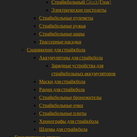
Страйкбольный Glock(Глок)
Электрические пистолеты
Страйкбольные пулеметы
Страйкбольные ружья
Страйкбольные шары
Трассерные насадки
Снаряжение для страйкбола
Аккумуляторы для страйкбола
Зарядные устройства для
страйкбольных аккумуляторов
Маски для страйкбола
Рации для страйкбола
Страйкбольные бронежителы
Страйкбольные очки
Страйкбольные плиты
Хронографы для страйкбола
Шлемы для страйкбола
Гемостатики и другое