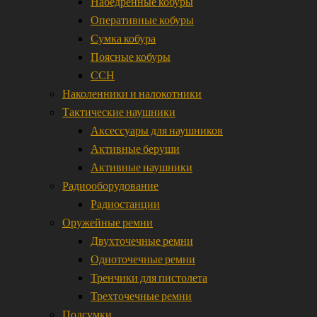
Набедренные кобуры
Оперативные кобуры
Сумка кобура
Поясные кобуры
ССН
Наколенники и налокотники
Тактические наушники
Аксессуары для наушников
Активные беруши
Активные наушники
Радиооборудование
Радиостанции
Оружейные ремни
Двухточечные ремни
Одноточечные ремни
Тренчики для пистолета
Трехточечные ремни
Подсумки