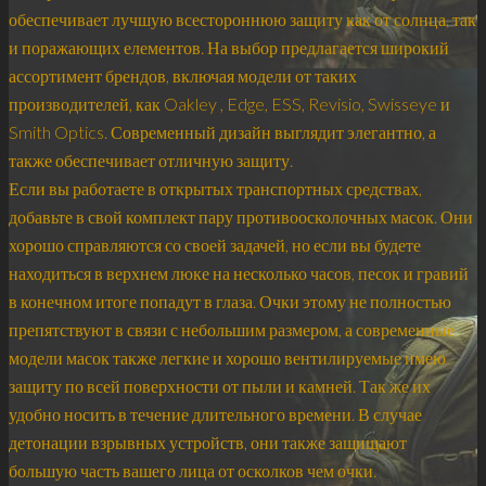
обеспечивает лучшую всестороннюю защиту как от солнца, так
и поражающих елементов. На выбор предлагается широкий
ассортимент брендов, включая модели от таких
производителей, как Oakley , Edge, ESS, Revisio, Swisseye и
Smith Optics. Современный дизайн выглядит элегантно, а
также обеспечивает отличную защиту.
Если вы работаете в открытых транспортных средствах,
добавьте в свой комплект пару противоосколочных масок. Они
хорошо справляются со своей задачей, но если вы будете
находиться в верхнем люке на несколько часов, песок и гравий
в конечном итоге попадут в глаза. Очки этому не полностью
препятствуют в связи с небольшим размером, а современные
модели масок также легкие и хорошо вентилируемые имею
защиту по всей поверхности от пыли и камней. Так же их
удобно носить в течение длительного времени. В случае
детонации взрывных устройств, они также защищают
большую часть вашего лица от осколков чем очки.