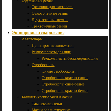
Оружейные ремни
Тренчики для пистолета
Одноточечные ремни
Двухточечные ремни
Трехточечные ремни
Экипировка и снаряжение
Автотовары
Цепи против скольжения
Ремкомплекты для шин
Ремкомплекты бескамерных шин
Стробоскопы
Cиние cтробоскопы
Стробоскопы красно-синие
Стробоскопы сине-белые
Стробоскопы красно-белые
Баллистические очки и маски
Тактические очки
Маски баллистические