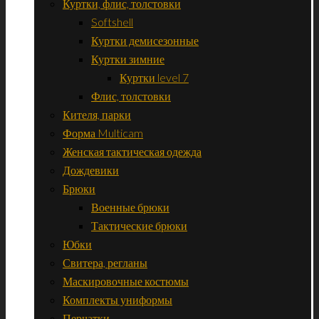
Куртки, флис, толстовки
Softshell
Куртки демисезонные
Куртки зимние
Куртки level 7
Флис, толстовки
Кителя, парки
Форма Multicam
Женская тактическая одежда
Дождевики
Брюки
Военные брюки
Тактические брюки
Юбки
Свитера, регланы
Маскировочные костюмы
Комплекты униформы
Перчатки