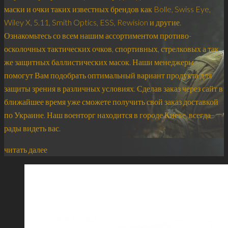
маски и очки таких известных брендов как Bolle, Swiss Eye,
Wiley X, 5.11, Smith Optics, ESS, Rewision и другие.
Ознакомьтесь со всем нашим ассортиментом противо-
осколочных тактических очков, спортивных, стрелковых а так
же защитных баллистических масок. Наши менеджеры
помогут Вам подобрать оптимальный вариант продукта для
защиты зрения в различных условиях. Сделав заказ через сайт в
ближайшее время уже сможете получить свой заказ доставкой
по Украине. Наш военторг находится в городе Киеве, всегда
рады видеть вас.
читать далее