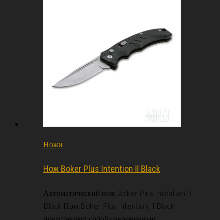
Ножи
Нож Boker Plus Intention II Black
Автоматический нож Boker Plus Intention II
Black Нож Boker Plus Intention II Black
представляет собой современную