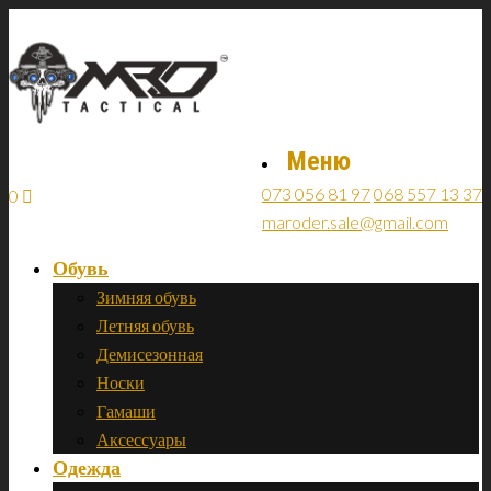
Меню
073 056 81 97
068 557 13 37
0
maroder.sale@gmail.com
Обувь
Зимняя обувь
Летняя обувь
Демисезонная
Носки
Гамаши
Аксессуары
Одежда