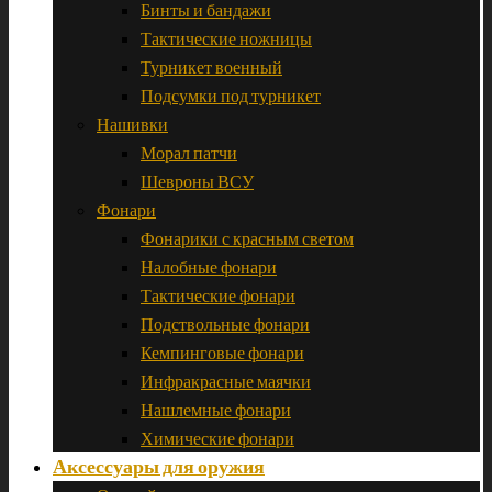
Бинты и бандажи
Тактические ножницы
Турникет военный
Подсумки под турникет
Нашивки
Морал патчи
Шевроны ВСУ
Фонари
Фонарики с красным светом
Налобные фонари
Тактические фонари
Подствольные фонари
Кемпинговые фонари
Инфракрасные маячки
Нашлемные фонари
Химические фонари
Аксессуары для оружия