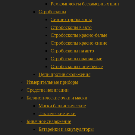
Ремкомплекты бескамерных шин
Стробоскопы
Cиние cтробоскопы
Стробоскопы в авто
Стробоскопы красно-белые
Стробоскопы красно-синие
Стробоскопы на авто
Стробоскопы оранжевые
Стробоскопы сине-белые
Цепи против скольжения
Измерительные приборы
Средства навигации
Баллистические очки и маски
Маски баллистические
Тактические очки
Бивачное снаряжение
Батарейки и аккумуляторы