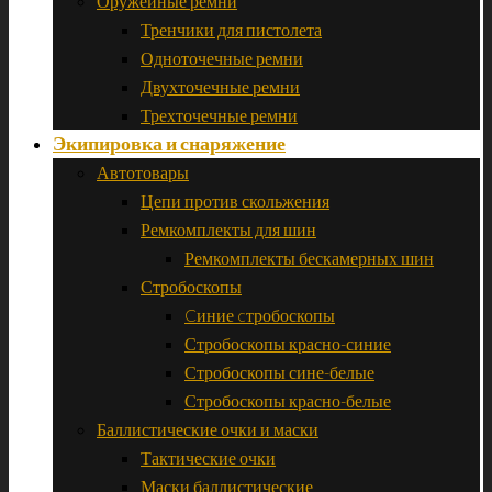
Оружейные ремни
Тренчики для пистолета
Одноточечные ремни
Двухточечные ремни
Трехточечные ремни
Экипировка и снаряжение
Автотовары
Цепи против скольжения
Ремкомплекты для шин
Ремкомплекты бескамерных шин
Стробоскопы
Cиние cтробоскопы
Стробоскопы красно-синие
Стробоскопы сине-белые
Стробоскопы красно-белые
Баллистические очки и маски
Тактические очки
Маски баллистические