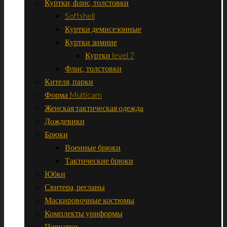
Куртки, флис, толстовки
Softshell
Куртки демисезонные
Куртки зимние
Куртки level 7
Флис, толстовки
Кителя, парки
Форма Multicam
Женская тактическая одежда
Дождевики
Брюки
Военные брюки
Тактические брюки
Юбки
Свитера, регланы
Маскировочные костюмы
Комплекты униформы
Перчатки