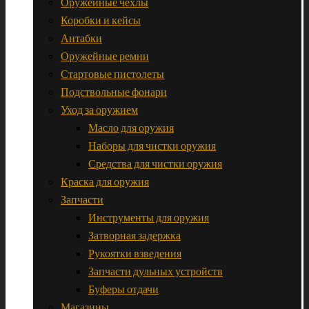
Оружейные чехлы
Коробки и кейсы
Антабки
Оружейные ремни
Стартовые пистолеты
Подствольные фонари
Уход за оружием
Масло для оружия
Наборы для чистки оружия
Средства для чистки оружия
Краска для оружия
Запчасти
Инструменты для оружия
Затворная задержка
Рукоятки взведения
Запчасти дульных устройств
Буферы отдачи
Магазины