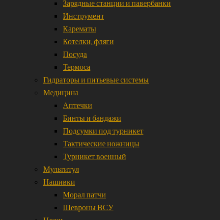
Зарядные станции и павербанки
Инструмент
Карематы
Котелки, фляги
Посуда
Термоса
Гидраторы и питьевые системы
Медицина
Аптечки
Бинты и бандажи
Подсумки под турникет
Тактические ножницы
Турникет военный
Мультитул
Нашивки
Морал патчи
Шевроны ВСУ
Ножи