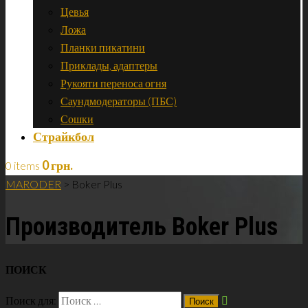
Цевья
Ложа
Планки пикатини
Приклады, адаптеры
Рукояти переноса огня
Саундмодераторы (ПБС)
Сошки
Страйкбол
0
грн.
0 items
MARODER
>
Boker Plus
Производитель Boker Plus
ПОИСК
Поиск для: