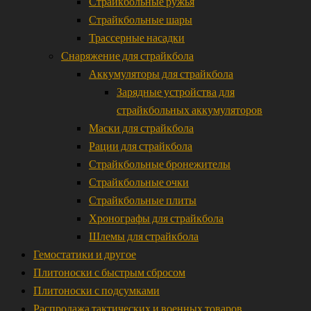
Страйкбольные ружья
Страйкбольные шары
Трассерные насадки
Снаряжение для страйкбола
Аккумуляторы для страйкбола
Зарядные устройства для
страйкбольных аккумуляторов
Маски для страйкбола
Рации для страйкбола
Страйкбольные бронежителы
Страйкбольные очки
Страйкбольные плиты
Хронографы для страйкбола
Шлемы для страйкбола
Гемостатики и другое
Плитоноски с быстрым сбросом
Плитоноски с подсумками
Распродажа тактических и военных товаров