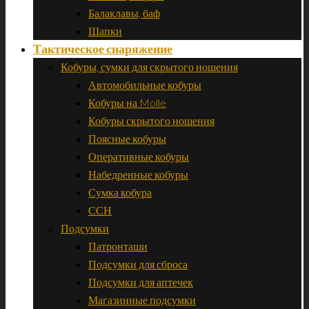
Балаклавы, баф
Шапки
Тактическое снаряжение
Кобуры, сумки для скрытого ношения
Автомобильные кобуры
Кобуры на Molle
Кобуры скрытого ношения
Поясные кобуры
Оперативные кобуры
Набедренные кобуры
Сумка кобура
ССН
Подсумки
Патронташи
Подсумки для сброса
Подсумки для аптечек
Магазинные подсумки