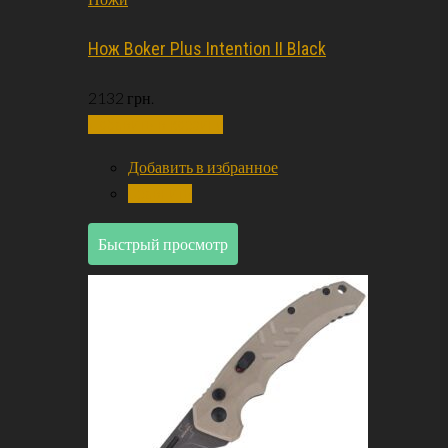
Нож Boker Plus Intention II Black
2132
грн.
Добавить в корзину
Добавить в избранное
Сравнить
Быстрый просмотр