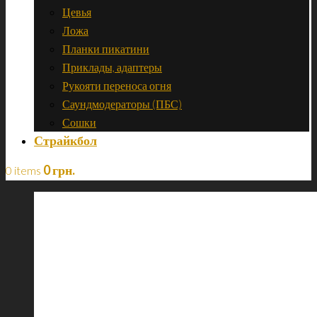
Цевья
Ложа
Планки пикатини
Приклады, адаптеры
Рукояти переноса огня
Саундмодераторы (ПБС)
Сошки
Страйкбол
0
грн.
0 items