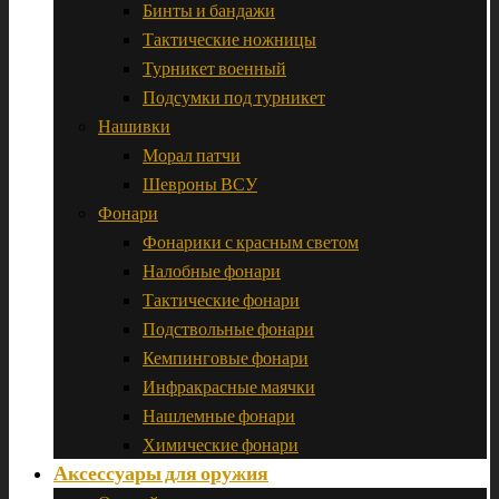
Бинты и бандажи
Тактические ножницы
Турникет военный
Подсумки под турникет
Нашивки
Морал патчи
Шевроны ВСУ
Фонари
Фонарики с красным светом
Налобные фонари
Тактические фонари
Подствольные фонари
Кемпинговые фонари
Инфракрасные маячки
Нашлемные фонари
Химические фонари
Аксессуары для оружия