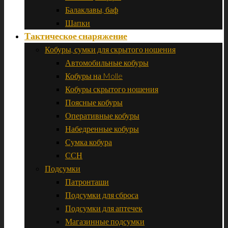
Балаклавы, баф
Шапки
Тактическое снаряжение
Кобуры, сумки для скрытого ношения
Автомобильные кобуры
Кобуры на Molle
Кобуры скрытого ношения
Поясные кобуры
Оперативные кобуры
Набедренные кобуры
Сумка кобура
ССН
Подсумки
Патронташи
Подсумки для сброса
Подсумки для аптечек
Магазинные подсумки