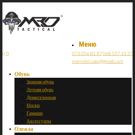
Меню
073 056 81 97
068 557 13 37
0
maroder.sale@gmail.com
Обувь
Зимняя обувь
Летняя обувь
Демисезонная
Носки
Гамаши
Аксессуары
Одежда