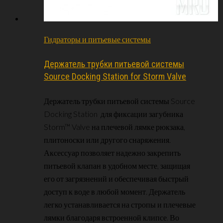
Гидраторы и питьевые системы
Держатель трубки питьевой системы
Source Docking Station for Storm Valve
Держатель трубки питьевой системы Source
Docking Station для фиксации загубника
Storm™ Valve на плечевой лямке рюкзака,
плитоноски или другого снаряжения.
Аксессуар позволяет надежно закрепить
питьевой клапан в удобном месте, защищая
его от загрязнений и обеспечивая быстрый
доступ к воде в любой момент. Держатель
легко устанавливается на стропы и плечевые
лямки благодаря встроенной клипсе. Во