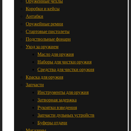
Оружейные чехлы
Коробки и кейсы
Антабки
Оружейные ремни
Стартовые пистолеты
Подствольные фонари
Уход за оружием
Масло для оружия
Наборы для чистки оружия
Средства для чистки оружия
Краска для оружия
Запчасти
Инструменты для оружия
Затворная задержка
Рукоятки взведения
Запчасти дульных устройств
Буферы отдачи
Магазины