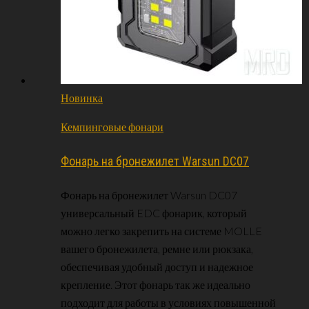
Новинка
Кемпинговые фонари
Фонарь на бронежилет Warsun DC07
Фонарь на бронежилет Warsun DC07
универсальный EDC фонарик, который
можно легко закрепить на системе MOLLE
вашего бронежилета, ремне или рюкзака,
обеспечивая удобный доступ и надежное
крепление. Этот фонарь так же идеально
подходит для работы в условиях повышенной