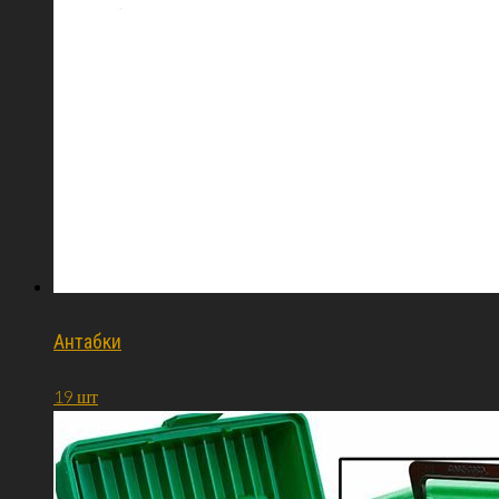
Антабки
19 шт