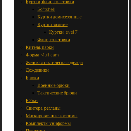
Куртки, флис, толстовки
Softshell
Куртки демисезонные
Куртки зимние
Куртки level 7
Флис, толстовки
Кителя, парки
Форма Multicam
Женская тактическая одежда
Дождевики
Брюки
Военные брюки
Тактические брюки
Юбки
Свитера, регланы
Маскировочные костюмы
Комплекты униформы
Перчатки