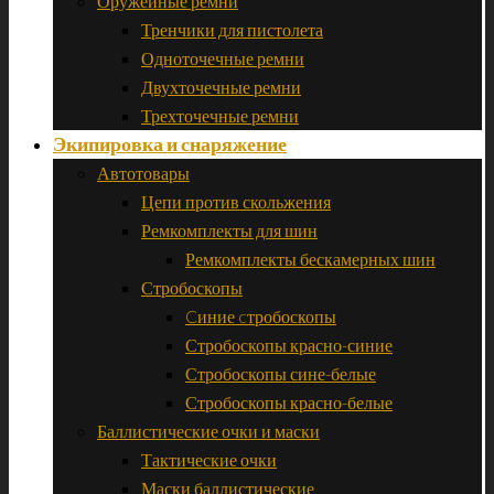
Оружейные ремни
Тренчики для пистолета
Одноточечные ремни
Двухточечные ремни
Трехточечные ремни
Экипировка и снаряжение
Автотовары
Цепи против скольжения
Ремкомплекты для шин
Ремкомплекты бескамерных шин
Стробоскопы
Cиние cтробоскопы
Стробоскопы красно-синие
Стробоскопы сине-белые
Стробоскопы красно-белые
Баллистические очки и маски
Тактические очки
Маски баллистические