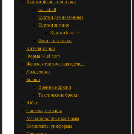
Куртки, флис, толстовки
Softshell
Куртки демисезонные
Куртки зимние
Куртки level 7
Флис, толстовки
Кителя, парки
Форма Multicam
Женская тактическая одежда
Дождевики
Брюки
Военные брюки
Тактические брюки
Юбки
Свитера, регланы
Маскировочные костюмы
Комплекты униформы
Перчатки