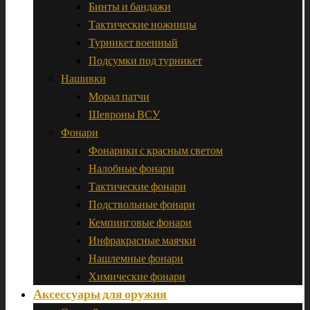
Бинты и бандажи
Тактические ножницы
Турникет военный
Подсумки под турникет
Нашивки
Морал патчи
Шевроны ВСУ
Фонари
Фонарики с красным светом
Налобные фонари
Тактические фонари
Подствольные фонари
Кемпинговые фонари
Инфракрасные маячки
Нашлемные фонари
Химические фонари
Аксессуары для оружия