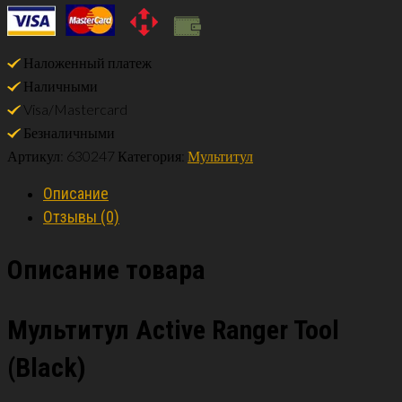
Наложенный платеж
Наличными
Visa/Mastercard
Безналичными
Артикул:
630247
Категория:
Мультитул
Описание
Отзывы (0)
Описание товара
Мультитул Active Ranger Tool
(Black)