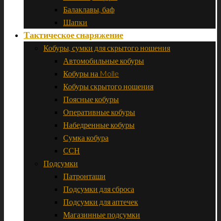
Балаклавы, баф
Шапки
Тактическое снаряжение
Кобуры, сумки для скрытого ношения
Автомобильные кобуры
Кобуры на Molle
Кобуры скрытого ношения
Поясные кобуры
Оперативные кобуры
Набедренные кобуры
Сумка кобура
ССН
Подсумки
Патронташи
Подсумки для сброса
Подсумки для аптечек
Магазинные подсумки