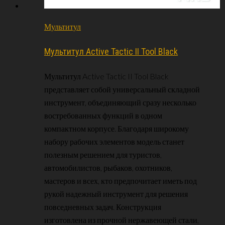
Мультитул
Мультитул Active Tactic II Tool Black
Мультитул Active Tactic II Tool Black
представляет собой универсальный складной
инструмент, объединяющий сразу несколько
востребованных функций в одном
компактном корпусе. Благодаря широкому
набору рабочих элементов модель станет
полезным решением для туристов,
автомобилистов, рыбаков, охотников,
мастеров и всех, кто предпочитает иметь под
рукой надежный инструмент для решения
повседневных задач. Конструкция
изготовлена из прочной нержавеющей стали,