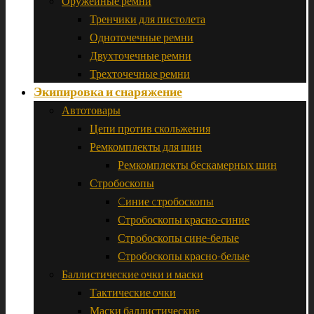
Оружейные ремни
Тренчики для пистолета
Одноточечные ремни
Двухточечные ремни
Трехточечные ремни
Экипировка и снаряжение
Автотовары
Цепи против скольжения
Ремкомплекты для шин
Ремкомплекты бескамерных шин
Стробоскопы
Cиние cтробоскопы
Стробоскопы красно-синие
Стробоскопы сине-белые
Стробоскопы красно-белые
Баллистические очки и маски
Тактические очки
Маски баллистические