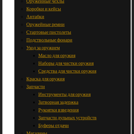
Оружейные чехлы
Коробки и кейсы
Антабки
Оружейные ремни
Стартовые пистолеты
Подствольные фонари
Уход за оружием
Масло для оружия
Наборы для чистки оружия
Средства для чистки оружия
Краска для оружия
Запчасти
Инструменты для оружия
Затворная задержка
Рукоятки взведения
Запчасти дульных устройств
Буферы отдачи
Магазины