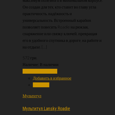
максимум полезного в минимальном корпусе.
Он создан для тех, кто ставит во главу угла
практичность, надёжность и
универсальность. Встроенный карабин
позволяет повесить Roadie на рюкзак,
снаряжение или связку ключей, превращая
его в удобного спутника в дороге, на работе и
на отдыхе. […]
572
грн.
Наличие:
В наличии
Добавить в корзину
Добавить в избранное
Сравнить
Мультитул
Мультитул Lansky Roadie