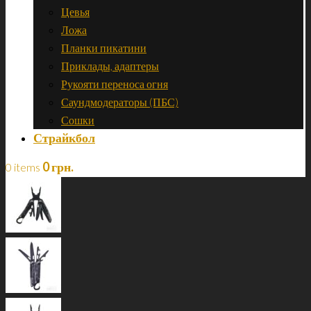
Цевья
Ложа
Планки пикатини
Приклады, адаптеры
Рукояти переноса огня
Саундмодераторы (ПБС)
Сошки
Страйкбол
0
грн.
0 items