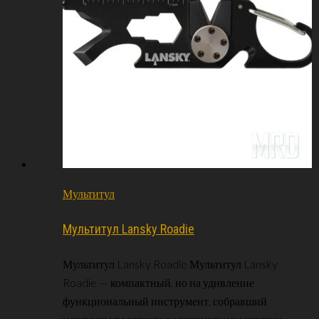
Мультитул
Мультитул Lansky Roadie
Мультитул Lansky Roadie Мультитул Lansky
Roadie — компактный, но на удивление
функциональный инструмент, собравший