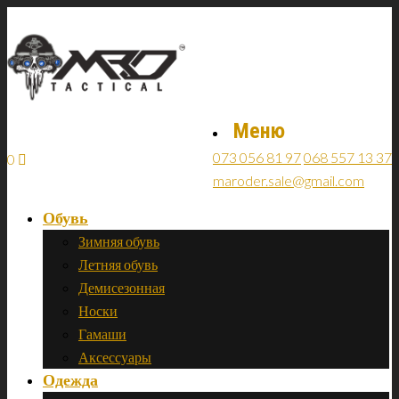
Меню
073 056 81 97
068 557 13 37
0
maroder.sale@gmail.com
Обувь
Зимняя обувь
Летняя обувь
Демисезонная
Носки
Гамаши
Аксессуары
Одежда