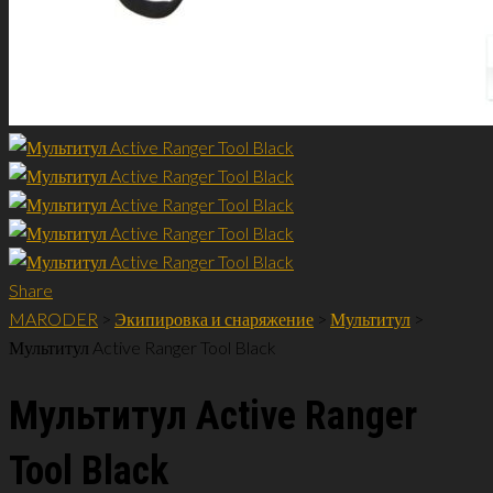
Share
MARODER
>
Экипировка и снаряжение
>
Мультитул
>
Мультитул Active Ranger Tool Black
Мультитул Active Ranger
Tool Black