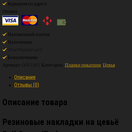
Курьером по адресу
Оплата
Наложенный платеж
Наличными
Visa/Mastercard
Безналичными
Артикул:
0003381
Категории:
Планки пикатини
,
Цевья
Описание
Отзывы (0)
Описание товара
Резиновые накладки на цевьё