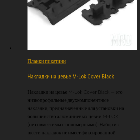
Планки пикатини
Накладки на цевье M-Lok Cover Black
Накладки на цевье M-Lok Cover Black — это
низкопрофильные двухкомпонентные
накладки, предназначенные для установки на
большинство алюминиевых цевий M-LOK
(не совместимы с полимерными). Набор из
шести накладок не имеет фиксированной