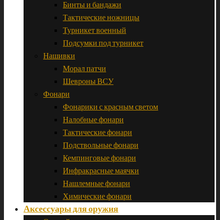
Бинты и бандажи
Тактические ножницы
Турникет военный
Подсумки под турникет
Нашивки
Морал патчи
Шевроны ВСУ
Фонари
Фонарики с красным светом
Налобные фонари
Тактические фонари
Подствольные фонари
Кемпинговые фонари
Инфракрасные маячки
Нашлемные фонари
Химические фонари
Аксессуары для оружия