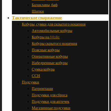
Балаклавы, баф
Шапки
Тактическое снаряжение
Кобуры, сумки для скрытого ношения
Автомобильные кобуры
Кобуры на Molle
Кобуры скрытого ношения
Поясные кобуры
Оперативные кобуры
Набедренные кобуры
Сумка кобура
ССН
Подсумки
Патронташи
Подсумки для сброса
Подсумки для аптечек
Магазинные подсумки