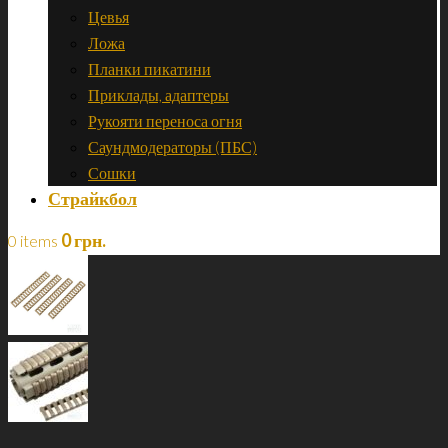
Цевья
Ложа
Планки пикатини
Приклады, адаптеры
Рукояти переноса огня
Саундмодераторы (ПБС)
Сошки
Страйкбол
0
грн.
0 items