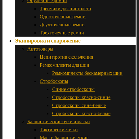
Оружейные ремни
Тренчики для пистолета
Одноточечные ремни
Двухточечные ремни
Трехточечные ремни
Экипировка и снаряжение
Автотовары
Цепи против скольжения
Ремкомплекты для шин
Ремкомплекты бескамерных шин
Стробоскопы
Cиние cтробоскопы
Стробоскопы красно-синие
Стробоскопы сине-белые
Стробоскопы красно-белые
Баллистические очки и маски
Тактические очки
Маски баллистические