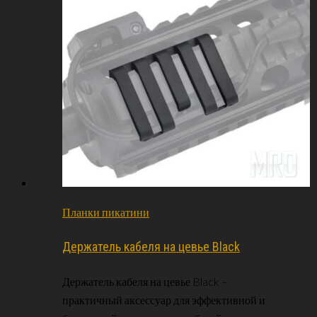
Планки пикатини
Держатель кабеля на цевье Black
Держатель кабеля на цевье Black –
практичный аксессуар для эффективной и