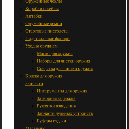
Оружейные чехлы
Коробки и кейсы
Антабки
Оружейные ремни
Стартовые пистолеты
Подствольные фонари
Уход за оружием
Масло для оружия
Наборы для чистки оружия
Средства для чистки оружия
Краска для оружия
Запчасти
Инструменты для оружия
Затворная задержка
Рукоятки взведения
Запчасти дульных устройств
Буферы отдачи
Магазины