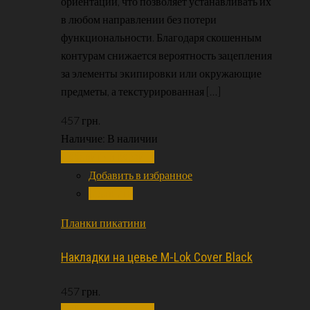
ориентации, что позволяет устанавливать их
в любом направлении без потери
функциональности. Благодаря скошенным
контурам снижается вероятность зацепления
за элементы экипировки или окружающие
предметы, а текстурированная […]
457
грн.
Наличие:
В наличии
Добавить в корзину
Добавить в избранное
Сравнить
Планки пикатини
Накладки на цевье M-Lok Cover Black
457
грн.
Добавить в корзину