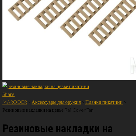
Share
MARODER
>
Аксессуары для оружия
>
Планки пикатини
>
Резиновые накладки на цевье Rail Cover Tan
Резиновые накладки на