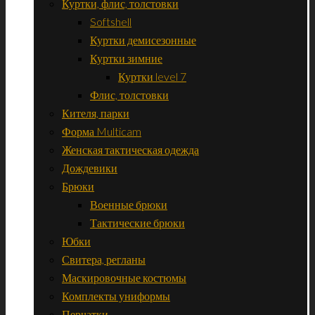
Куртки, флис, толстовки
Softshell
Куртки демисезонные
Куртки зимние
Куртки level 7
Флис, толстовки
Кителя, парки
Форма Multicam
Женская тактическая одежда
Дождевики
Брюки
Военные брюки
Тактические брюки
Юбки
Свитера, регланы
Маскировочные костюмы
Комплекты униформы
Перчатки