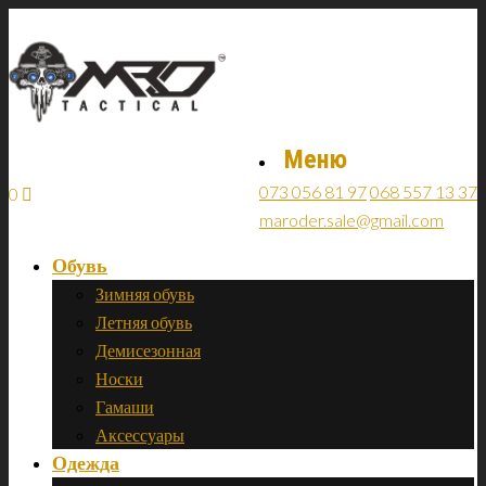
Меню
073 056 81 97
068 557 13 37
0
maroder.sale@gmail.com
Обувь
Зимняя обувь
Летняя обувь
Демисезонная
Носки
Гамаши
Аксессуары
Одежда