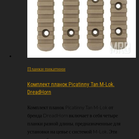
Планки пикатини
Комплект планок Picatinny Tan M-Lok.
DreadHorn
Комплект планок Picatinny Tan M-Lok от
бренда DreadHorn включает в себя четыре
планки разной длины, предназначенные для
установки на цевье с системой M-Lok. Эти