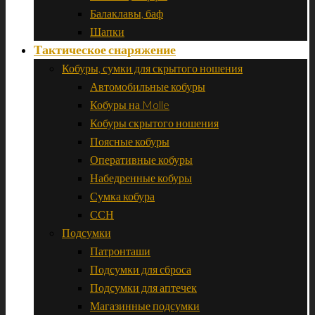
Балаклавы, баф
Шапки
Тактическое снаряжение
Кобуры, сумки для скрытого ношения
Автомобильные кобуры
Кобуры на Molle
Кобуры скрытого ношения
Поясные кобуры
Оперативные кобуры
Набедренные кобуры
Сумка кобура
ССН
Подсумки
Патронташи
Подсумки для сброса
Подсумки для аптечек
Магазинные подсумки