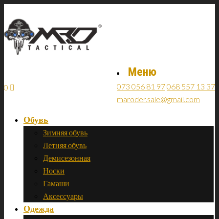
Меню
073 056 81 97
068 557 13 37
0
maroder.sale@gmail.com
Обувь
Зимняя обувь
Летняя обувь
Демисезонная
Носки
Гамаши
Аксессуары
Одежда