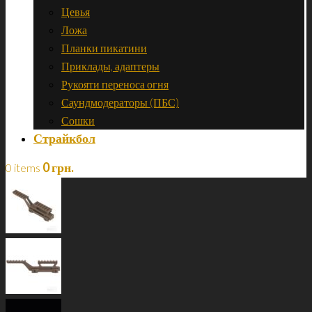
Цевья
Ложа
Планки пикатини
Приклады, адаптеры
Рукояти переноса огня
Саундмодераторы (ПБС)
Сошки
Страйкбол
0
грн.
0 items