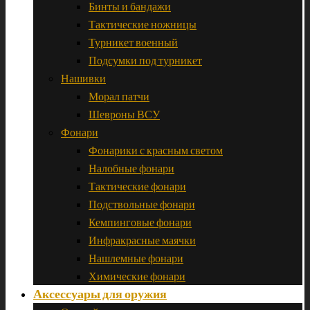
Бинты и бандажи
Тактические ножницы
Турникет военный
Подсумки под турникет
Нашивки
Морал патчи
Шевроны ВСУ
Фонари
Фонарики с красным светом
Налобные фонари
Тактические фонари
Подствольные фонари
Кемпинговые фонари
Инфракрасные маячки
Нашлемные фонари
Химические фонари
Аксессуары для оружия