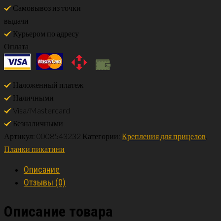
Самовывоз из точки
выдачи
Курьером по адресу
Оплата
Наложенный платеж
Наличными
Visa/Mastercard
Безналичными
Артикул:
0008543232
Категории:
Крепления для прицелов
,
Планки пикатини
Описание
Отзывы (0)
Описание товара