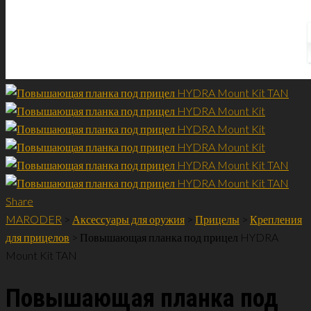
Share
MARODER
>
Аксессуары для оружия
>
Прицелы
>
Крепления
для прицелов
>
Повышающая планка под прицел HYDRA
Mount Kit TAN
Повышающая планка под