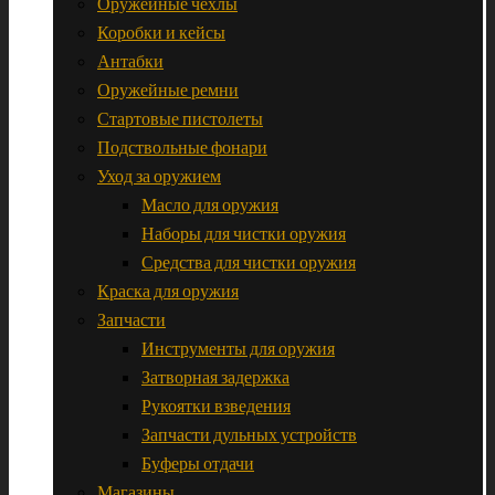
Оружейные чехлы
Коробки и кейсы
Антабки
Оружейные ремни
Стартовые пистолеты
Подствольные фонари
Уход за оружием
Масло для оружия
Наборы для чистки оружия
Средства для чистки оружия
Краска для оружия
Запчасти
Инструменты для оружия
Затворная задержка
Рукоятки взведения
Запчасти дульных устройств
Буферы отдачи
Магазины