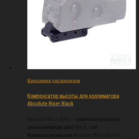
Крепления для прицелов
Компенсатор высоты для коллиматора
Absolute Riser Black
Absolute Riser Black — компенсатор высоты
для коллиматора, цвет Black, 1 шт
Компенсатор высоты Absolute Riser Black —