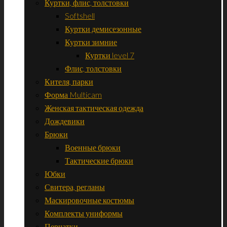
Куртки, флис, толстовки
Softshell
Куртки демисезонные
Куртки зимние
Куртки level 7
Флис, толстовки
Кителя, парки
Форма Multicam
Женская тактическая одежда
Дождевики
Брюки
Военные брюки
Тактические брюки
Юбки
Свитера, регланы
Маскировочные костюмы
Комплекты униформы
Перчатки