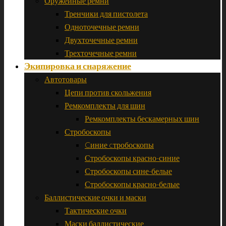
Оружейные ремни
Тренчики для пистолета
Одноточечные ремни
Двухточечные ремни
Трехточечные ремни
Экипировка и снаряжение
Автотовары
Цепи против скольжения
Ремкомплекты для шин
Ремкомплекты бескамерных шин
Стробоскопы
Cиние cтробоскопы
Стробоскопы красно-синие
Стробоскопы сине-белые
Стробоскопы красно-белые
Баллистические очки и маски
Тактические очки
Маски баллистические