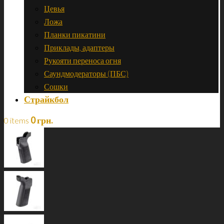
Цевья
Ложа
Планки пикатини
Приклады, адаптеры
Рукояти переноса огня
Саундмодераторы (ПБС)
Сошки
Страйкбол
0
грн.
0 items