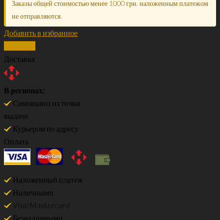
Заказы общей стоимостью менее 1000 грн. наложенным платежом
не отправляются.
Добавить в избранное
Сравнить
Доставка
В регионах:
Самовывоз из точки
выдачи
Курьером по адресу
Оплата
Наложенный платеж
Наличными
Visa/Mastercard
Безналичными