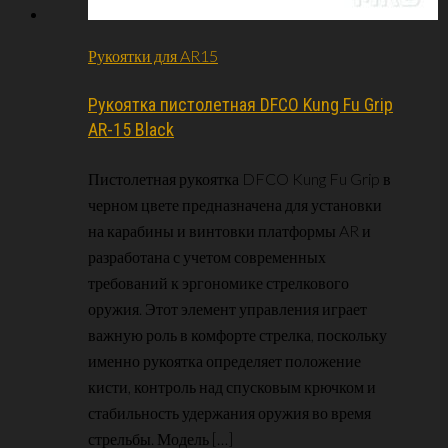
Рукоятки для AR15
Рукоятка пистолетная DFCO Kung Fu Grip
AR-15 Black
Пистолетная рукоятка DFCO Kung Fu Grip в
черном цвете предназначена для установки
на карабины и винтовки платформы AR и
разработана с учетом современных
требований к эргономике стрелкового
оружия. Этот элемент управления играет
важную роль в комфорте стрелка, поскольку
именно рукоятка определяет положение
кисти, контроль над спусковым крючком и
стабильность удержания оружия во время
стрельбы. Модель […]