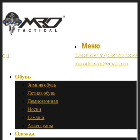
Меню
073 056 81 97
068 557 13 37
0
maroder.sale@gmail.com
Обувь
Зимняя обувь
Летняя обувь
Демисезонная
Носки
Гамаши
Аксессуары
Одежда