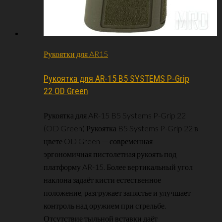
Рукоятки для AR15
Рукоятка для AR-15 B5 SYSTEMS P-Grip
22 OD Green
Рукоятка для AR-15 B5 Systems P-Grip 22
(OD Green) Рукоятка B5 Systems P-Grip 22 в
цвете OD Green — современная
эргономичная пистолетная рукоять под
платформу AR-15. Более вертикальный угол
наклона задаёт кисти естественное
положение, разгружает запястье и улучшает
контроль над оружием при стрельбе.
Отсутствие тыльной вставки даёт