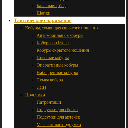
Балаклавы, баф
Шапки
Тактическое снаряжение
Кобуры, сумки для скрытого ношения
Автомобильные кобуры
Кобуры на Molle
Кобуры скрытого ношения
Поясные кобуры
Оперативные кобуры
Набедренные кобуры
Сумка кобура
ССН
Подсумки
Патронташи
Подсумки для сброса
Подсумки для аптечек
Магазинные подсумки