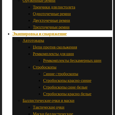
Оружейные ремни
Тренчики для пистолета
Одноточечные ремни
Двухточечные ремни
Трехточечные ремни
Экипировка и снаряжение
Автотовары
Цепи против скольжения
Ремкомплекты для шин
Ремкомплекты бескамерных шин
Стробоскопы
Cиние cтробоскопы
Стробоскопы красно-синие
Стробоскопы сине-белые
Стробоскопы красно-белые
Баллистические очки и маски
Тактические очки
Маски баллистические