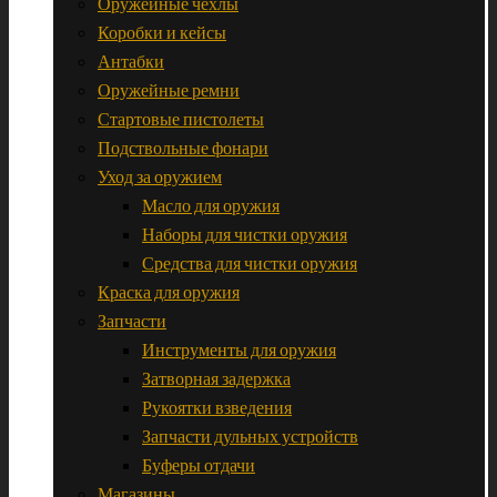
Оружейные чехлы
Коробки и кейсы
Антабки
Оружейные ремни
Стартовые пистолеты
Подствольные фонари
Уход за оружием
Масло для оружия
Наборы для чистки оружия
Средства для чистки оружия
Краска для оружия
Запчасти
Инструменты для оружия
Затворная задержка
Рукоятки взведения
Запчасти дульных устройств
Буферы отдачи
Магазины