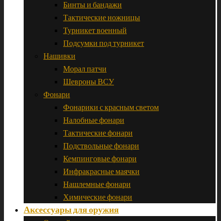
Бинты и бандажи
Тактические ножницы
Турникет военный
Подсумки под турникет
Нашивки
Морал патчи
Шевроны ВСУ
Фонари
Фонарики с красным светом
Налобные фонари
Тактические фонари
Подствольные фонари
Кемпинговые фонари
Инфракрасные маячки
Нашлемные фонари
Химические фонари
Аксессуары для оружия